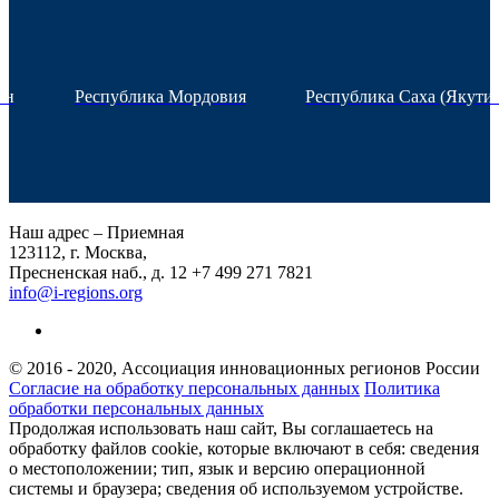
ан
Республика Мордовия
Республика Саха (Якутия
Наш адрес – Приемная
123112, г. Москва,
Пресненская наб., д. 12
+7 499 271 7821
info@i-regions.org
© 2016 - 2020, Ассоциация инновационных регионов России
Согласие на обработку персональных данных
Политика
обработки персональных данных
Продолжая использовать наш сайт, Вы соглашаетесь на
обработку файлов cookie, которые включают в себя: сведения
о местоположении; тип, язык и версию операционной
системы и браузера; сведения об используемом устройстве.