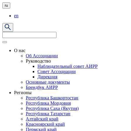
ru
en
О нас
Об Ассоциации
Руководство
Наблюдательный совет АИРР
Совет Ассоциации
Дирекция
Основные документы
Брендбук АИРР
Регионы
Республика Башкортостан
Республика Мордовия
Республика Саха (Якутия)
Республика Татарстан
Алтайский край
Красноярский край
Пермский край