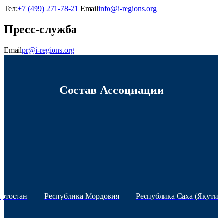
Тел:
+7 (499) 271-78-21
Email
info@i-regions.org
Пресс-служба
Email
pr@i-regions.org
Состав Ассоциации
ортостан
Республика Мордовия
Республика Саха (Якути