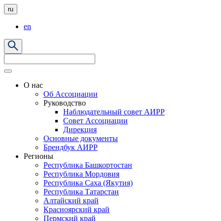
ru
en
О нас
Об Ассоциации
Руководство
Наблюдательный совет АИРР
Совет Ассоциации
Дирекция
Основные документы
Брендбук АИРР
Регионы
Республика Башкортостан
Республика Мордовия
Республика Саха (Якутия)
Республика Татарстан
Алтайский край
Красноярский край
Пермский край