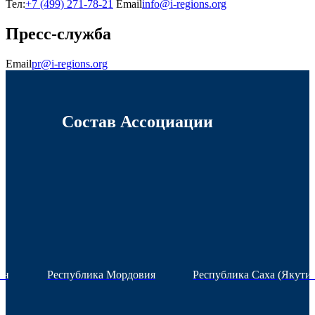
Тел:
+7 (499) 271-78-21
Email
info@i-regions.org
Пресс-служба
Email
pr@i-regions.org
Состав Ассоциации
ан
Республика Мордовия
Республика Саха (Якутия