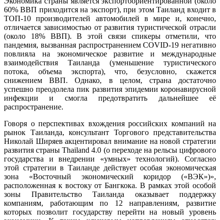
Экономика страны является экспортоориентированной (около
60% ВВП приходится на экспорт), при этом Таиланд входит в
ТОП-10 производителей автомобилей в мире и, конечно,
отличается зависимостью от развития туристической отрасли
(около 18% ВВП). В этой связи спикеры отметили, что
пандемия, вызванная распространением COVID-19 негативно
повлияла на экономическое развитие и международные
взаимодействия Таиланда (уменьшение туристического
потока, объема экспорта), что, безусловно, скажется
снижением ВВП. Однако, в целом, страна достаточно
успешно преодолела пик развития эпидемии коронавирусной
инфекции и смогла предотвратить дальнейшее её
распространение.
Говоря о перспективах вхождения российских компаний на
рынок Таиланда, консультант Торгового представительства
Николай Ширяев акцентировал внимание на новой стратегии
развития страны Thailand 4.0 (о переходе на рельсы цифрового
государства и внедрении «умных» технологий). Согласно
этой стратегии в Таиланде действует особая экономическая
зона «Восточный экономический коридор («ВЭК»)»,
расположенная к востоку от Бангкока. В рамках этой особой
зоны Правительство Таиланда оказывает поддержку
компаниям, работающим по 12 направлениям, развитие
которых позволит государству перейти на новый уровень