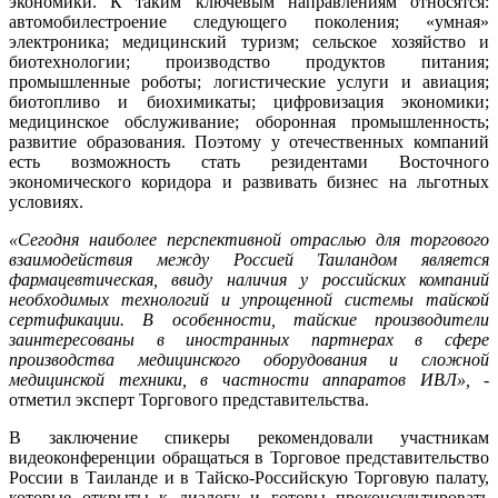
экономики. К таким ключевым направлениям относятся:
автомобилестроение следующего поколения; «умная»
электроника; медицинский туризм; сельское хозяйство и
биотехнологии; производство продуктов питания;
промышленные роботы; логистические услуги и авиация;
биотопливо и биохимикаты; цифровизация экономики;
медицинское обслуживание; оборонная промышленность;
развитие образования. Поэтому у отечественных компаний
есть возможность стать резидентами Восточного
экономического коридора и развивать бизнес на льготных
условиях.
«Сегодня наиболее перспективной отраслью для торгового
взаимодействия между Россией Таиландом является
фармацевтическая, ввиду наличия у российских компаний
необходимых технологий и упрощенной системы тайской
сертификации. В особенности, тайские производители
заинтересованы в иностранных партнерах в сфере
производства медицинского оборудования и сложной
медицинской техники, в частности аппаратов ИВЛ»,
-
отметил эксперт Торгового представительства.
В заключение спикеры рекомендовали участникам
видеоконференции обращаться в Торговое представительство
России в Таиланде и в Тайско-Российскую Торговую палату,
которые открыты к диалогу и готовы проконсультировать