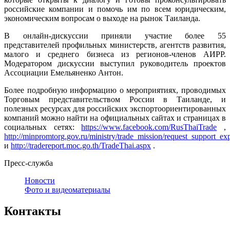
российские компании и помочь им по всем юридическим,
экономическим вопросам о выходе на рынок Таиланда.
В онлайн-дискуссии приняли участие более 55
представителей профильных министерств, агентств развития,
малого и среднего бизнеса из регионов-членов АИРР.
Модератором дискуссии выступил руководитель проектов
Ассоциации Емельяненко Антон.
Более подробную информацию о мероприятиях, проводимых
Торговым представительством России в Таиланде, и
полезных ресурсах для российских экспортоориентированных
компаний можно найти на официальных сайтах и страницах в
социальных сетях:
https://www.facebook.com/RusThaiTrade
,
http://minpromtorg.gov.ru/ministry/trade_mission/request_support_exp
и
http://tradereport.moc.go.th/TradeThai.aspx
.
Пресс-служба
Новости
Фото и видеоматериалы
Контакты