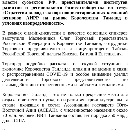
власти субъектов РФ, представителями институтов
развития и регионального бизнес-сообщества на тему:
«Стратегии выхода экспортноориентированных компаний
регионов АИРР на рынок Королевства Таиланд в
условиях неопределенности».
В рамках онлайн-дискуссии в качестве основных спикеров
выступили Масленников Олег, Торговый представитель
Российской Федерации в Королевстве Таиланд, сотрудники
Торгового представительства и вице-президент Тайско-
Российской Торговой палаты Киселев Виталий Евгеньевич.
Торгпред подробно рассказал о текущей ситуации в
экономике Королевства Таиланда, влиянии пандемии в связи
с распространением COVID-19 и особое внимание уделил
деятельности Торгового представительства по
взаимодействию с отечественными и тайскими компаниями.
Королевство Таиланд – это не только прекрасное место для
отдыха и летнего отпуска, но и развитая агро-индустриальная
страна, входящая в состав Ассоциации государств Юго-
Восточной Азии (АСЕАН), с численностью населения около
70 млн. человек. ВВП Таиланда составляет порядка 350 млрд.
долл. США.