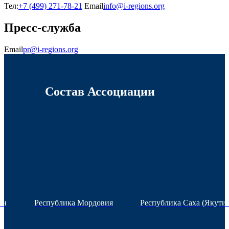
Тел:
+7 (499) 271-78-21
Email
info@i-regions.org
Пресс-служба
Email
pr@i-regions.org
Состав Ассоциации
ан
Республика Мордовия
Республика Саха (Якутия