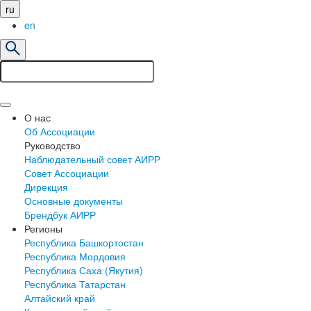
ru
en
О нас
Об Ассоциации
Руководство
Наблюдательный совет АИРР
Совет Ассоциации
Дирекция
Основные документы
Брендбук АИРР
Регионы
Республика Башкортостан
Республика Мордовия
Республика Саха (Якутия)
Республика Татарстан
Алтайский край