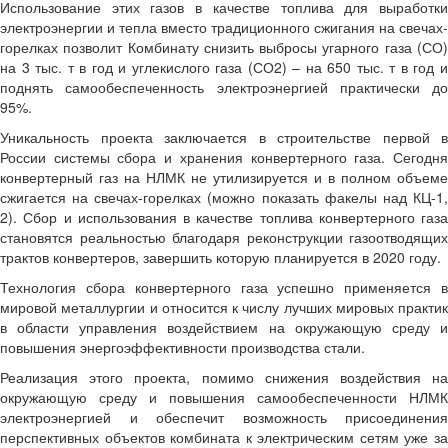
Использование этих газов в качестве топлива для выработки
электроэнергии и тепла вместо традиционного сжигания на свечах-
горелках позволит Комбинату снизить выбросы угарного газа (СО)
на 3 тыс. т в год и углекислого газа (СО2) – на 650 тыс. т в год и
поднять самообеспеченность электроэнергией практически до
95%.
Уникальность проекта заключается в строительстве первой в
России системы сбора и хранения конвертерного газа. Сегодня
конвертерный газ на НЛМК не утилизируется и в полном объеме
сжигается на свечах-горелках (можно показать факелы над КЦ-1,
2). Сбор и использования в качестве топлива конвертерного газа
становятся реальностью благодаря реконструкции газоотводящих
трактов конвертеров, завершить которую планируется в 2020 году.
Технология сбора конвертерного газа успешно применяется в
мировой металлургии и относится к числу лучших мировых практик
в области управления воздействием на окружающую среду и
повышения энергоэффективности производства стали.
Реализация этого проекта, помимо снижения воздействия на
окружающую среду и повышения самообеспеченности НЛМК
электроэнергией и обеспечит возможность присоединения
перспективных объектов комбината к электрическим сетям уже за