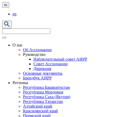
ru
en
О нас
Об Ассоциации
Руководство
Наблюдательный совет АИРР
Совет Ассоциации
Дирекция
Основные документы
Брендбук АИРР
Регионы
Республика Башкортостан
Республика Мордовия
Республика Саха (Якутия)
Республика Татарстан
Алтайский край
Красноярский край
Пермский край