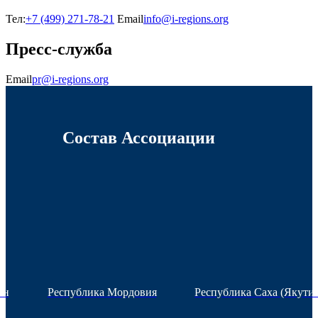
Тел:
+7 (499) 271-78-21
Email
info@i-regions.org
Пресс-служба
Email
pr@i-regions.org
Состав Ассоциации
ан
Республика Мордовия
Республика Саха (Якутия