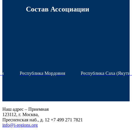
Состав Ассоциации
ан
Республика Мордовия
Республика Саха (Якутия
Наш адрес – Приемная
123112, г. Москва,
Пресненская наб., д. 12
+7 499 271 7821
info@i-regions.org