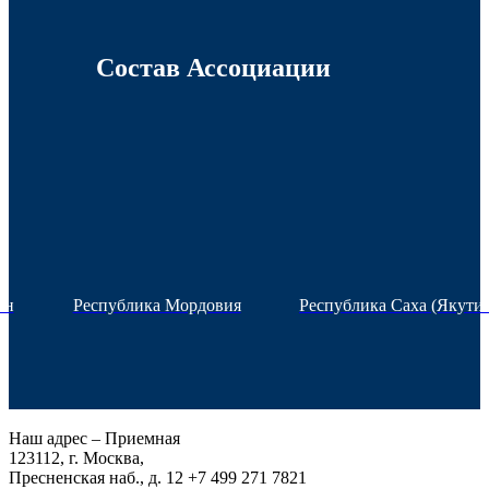
Состав Ассоциации
ан
Республика Мордовия
Республика Саха (Якутия
Наш адрес – Приемная
123112, г. Москва,
Пресненская наб., д. 12
+7 499 271 7821