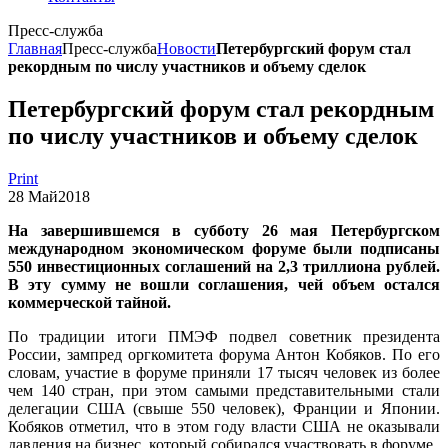
Пресс-служба
Главная
Пресс-служба
Новости
Петербургский форум стал
рекордным по числу участников и объему сделок
Петербургский форум стал рекордным
по числу участников и объему сделок
Print
28
Май
2018
На завершившемся в субботу 26 мая Петербургском
международном экономическом форуме были подписаны
550 инвестиционных соглашений на 2,3 триллиона рублей.
В эту сумму не вошли соглашения, чей объем остался
коммерческой тайной.
По традиции итоги ПМЭФ подвел советник президента
России, зампред оргкомитета форума Антон Кобяков. По его
словам, участие в форуме приняли 17 тысяч человек из более
чем 140 стран, при этом самыми представительными стали
делегации США (свыше 550 человек), Франции и Японии.
Кобяков отметил, что в этом году власти США не оказывали
давления на бизнес, который собирался участвовать в форуме.