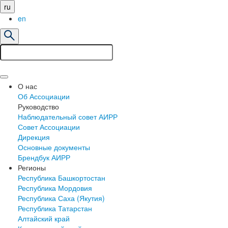
ru
en
О нас
Об Ассоциации
Руководство
Наблюдательный совет АИРР
Совет Ассоциации
Дирекция
Основные документы
Брендбук АИРР
Регионы
Республика Башкортостан
Республика Мордовия
Республика Саха (Якутия)
Республика Татарстан
Алтайский край