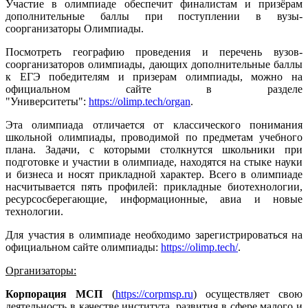
Участие в олимпиаде обеспечит финалистам и призёрам
дополнительные баллы при поступлении в вузы-
соорганизаторы Олимпиады.
Посмотреть географию проведения и перечень вузов-
соорганизаторов олимпиады, дающих дополнительные баллы
к ЕГЭ победителям и призерам олимпиады, можно на
официальном сайте в разделе
"Университеты":
https://olimp.tech/organ
.
Эта олимпиада отличается от классического понимания
школьной олимпиады, проводимой по предметам учебного
плана. Задачи, с которыми столкнутся школьники при
подготовке и участии в олимпиаде, находятся на стыке науки
и бизнеса и носят прикладной характер. Всего в олимпиаде
насчитывается пять профилей: прикладные биотехнологии,
ресурсосберегающие, информационные, авиа и новые
технологии.
Для участия в олимпиаде необходимо зарегистрироваться на
официальном сайте олимпиады:
https://olimp.tech/
.
Организаторы:
Корпорация МСП
(
https://corpmsp.ru
) осуществляет свою
деятельность в качестве института, развития в сфере малого и