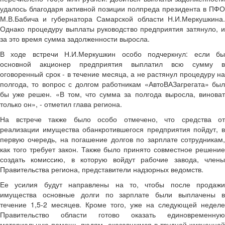
удалось благодаря активной позиции полпреда президента в ПФО
М.В.Бабича и губернатора Самарской области Н.И.Меркушкина.
Однако процедуру выплаты руководство предприятия затянуло, и
за это время сумма задолженности выросла.
В ходе встречи Н.И.Меркушкин особо подчеркнул: если бы
основной акционер предприятия выплатил всю сумму в
оговоренный срок - в течение месяца, а не растянул процедуру на
полгода, то вопрос с долгом работникам «АвтоВАЗагрегата» был
бы уже решен. «В том, что сумма за полгода выросла, виноват
только он», - отметил глава региона.
На встрече также было особо отмечено, что средства от
реализации имущества обанкротившегося предприятия пойдут, в
первую очередь, на погашение долгов по зарплате сотрудникам,
как того требует закон. Также было принято совместное решение
создать комиссию, в которую войдут рабочие завода, члены
Правительства региона, представители надзорных ведомств.
Ее усилия будут направлены на то, чтобы после продажи
имущества основные долги по зарплате были выплачены в
течение 1,5-2 месяцев. Кроме того, уже на следующей неделе
Правительство области готово оказать единовременную
материальную помощь людям, оказавшимся в трудной жизненной