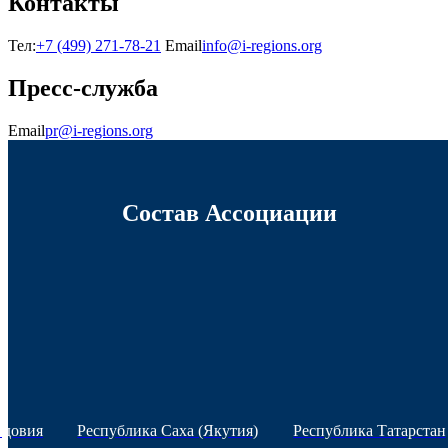
Контакты
Тел:
+7 (499) 271-78-21
Email
info@i-regions.org
Пресс-служба
Email
pr@i-regions.org
Состав Ассоциации
рдовия
Республика Саха (Якутия)
Республика Татарстан