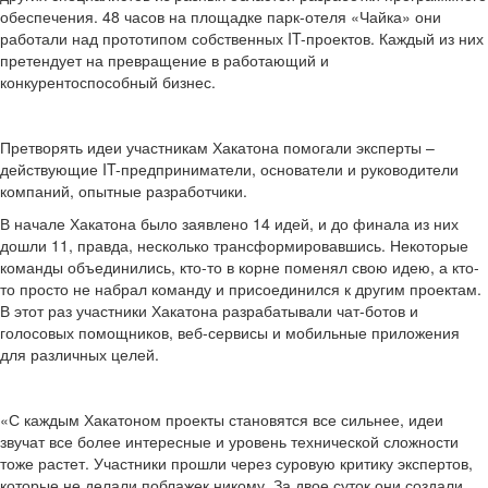
обеспечения. 48 часов на площадке парк-отеля «Чайка» они
работали над прототипом собственных IT-проектов. Каждый из них
претендует на превращение в работающий и
конкурентоспособный бизнес.
Претворять идеи участникам Хакатона помогали эксперты –
действующие IT-предприниматели, основатели и руководители
компаний, опытные разработчики.
В начале Хакатона было заявлено 14 идей, и до финала из них
дошли 11, правда, несколько трансформировавшись. Некоторые
команды объединились, кто-то в корне поменял свою идею, а кто-
то просто не набрал команду и присоединился к другим проектам.
В этот раз участники Хакатона разрабатывали чат-ботов и
голосовых помощников, веб-сервисы и мобильные приложения
для различных целей.
«С каждым Хакатоном проекты становятся все сильнее, идеи
звучат все более интересные и уровень технической сложности
тоже растет. Участники прошли через суровую критику экспертов,
которые не делали поблажек никому. За двое суток они создали