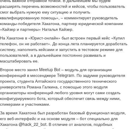
очень важной отправной точкой. В дальнейшем мы будем
расширять перечень возможностей и кейсов, чтобы пользователь
смог выбрать нужную ему ситуацию и получить
квалифицированную помощь», – комментирует руководитель
команды-победителя Хакатона, партнер юридической компании
«Кайзер и партнеры» Наталья Кайзер.
На Хакатоне в «Юрист-онлайн» был встроен первый кейс «Купил
телефон, он не работает». До конца лета планируется доработать
систему, наполнить кейсами и запустить в тестовом режиме для
пользователей, а в дальнейшем постоянно развивать и
масштабировать ее.
Второе место занял Meetup Bot – модуль для организации
конференций в мессенджере Telegram. По задумке руководителя
проекта, студента Алтайского государственного технического
университета Романа Галкина, с помощью этого модуля
организаторы конференций любого уровня могут сами создать
конфигурируемого бота, который обеспечит связь между ними,
спикерами и участниками.
За время Хакатона был разработан базовый функционал модуля,
его веб-интерфейс и на основе модуля – бот специально для
Хакатона @hack_22_bot. В отличие от аналогов, подобных