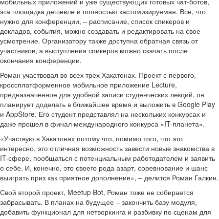
мобильных приложений и уже существующих готовых чат-ботов,
эта площадка дешевле и полностью кастомизируемая. Все, что
нужно для конференции, – расписание, список спикеров и
докладов, события, можно создавать и редактировать на свое
усмотрение. Организатору также доступна обратная связь от
участников, а выступления спикеров можно скачать после
окончания конференции.
Роман участвовал во всех трех Хакатонах. Проект с первого,
кроссплатформенное мобильное приложение Lecture,
предназначенное для удобной записи студенческих лекций, он
планирует доделать в ближайшее время и выложить в Google Play
и AppStore. Его студент представлял на нескольких конкурсах и
даже прошел в финал международного конкурса «IT-планета».
«Участвую в Хакатонах потому что, помимо того, что это
интересно, это отличная возможность завести новые знакомства в
IT-сфере, пообщаться с потенциальным работодателем и заявить
о себе. И, конечно, это своего рода азарт, соревнование и шанс
выиграть приз как приятное дополнение», – делится Роман Галкин.
Свой второй проект, Meetup Bot, Роман тоже не собирается
забрасывать. В планах на будущее – закончить базу модуля,
добавить функционал для нетворкинга и разбивку по сценам для