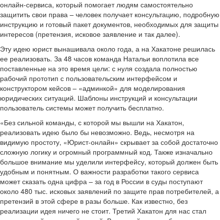
онлайн-сервиса, который помогает людям самостоятельно
защитить свои права – человек получает консультацию, подробную
инструкцию и готовый пакет документов, необходимых для защиты
интересов (претензия, исковое заявление и так далее).
Эту идею юрист вынашивала около года, а на Хакатоне решилась
ее реализовать. За 48 часов команда Натальи воплотила все
поставленные на это время цели: с нуля создала полностью
рабочий прототип с пользовательским интерфейсом и
конструктором кейсов – «админкой» для моделирования
юридических ситуаций. Шаблоны инструкций и консультации
пользователь системы может получить бесплатно.
«Без сильной команды, с которой мы вышли на Хакатон,
реализовать идею было бы невозможно. Ведь, несмотря на
видимую простоту, «Юрист-онлайн» скрывает за собой достаточно
сложную логику и огромный программный код. Также изначально
большое внимание мы уделили интерфейсу, который должен быть
удобным и понятным. О важности разработки такого сервиса
может сказать одна цифра – за год в России в суды поступают
около 480 тыс. исковых заявлений по защите прав потребителей, а
претензий в этой сфере в разы больше. Как известно, без
реализации идея ничего не стоит. Третий Хакатон для нас стал