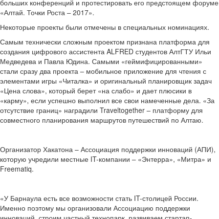
больших конференций и протестировать его предстоящем форуме
«Алтай. Точки Роста – 2017».
Некоторые проекты были отмечены в специальных номинациях.
Самым технически сложным проектом признана платформа для
создания цифрового ассистента ALFRED студентов АлтГТУ Ильи
Медведева и Павла Юдина. Самыми «геймифицированными»
стали сразу два проекта – мобильное приложение для чтения с
элементами игры «Читалка» и оригинальный планировщик задач
«Цена слова», который берет «на слабо» и дает плюсики в
«карму», если успешно выполнил все свои намеченные дела. «За
отсутствие границ» наградили Traveltogether – платформу для
совместного планирования маршрутов путешествий по Алтаю.
Организатор Хакатона – Ассоциация поддержки инноваций (АПИ),
которую учредили местные IT-компании – «Энтерра», «Митра» и
Freematiq.
«У Барнаула есть все возможности стать IT-столицей России.
Именно поэтому мы организовали Ассоциацию поддержки
инноваций, строим частный технопарк, развиваем стартап-