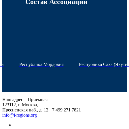
Состав Ассоциации
ан
Республика Мордовия
Республика Саха (Якутия
Наш адрес – Приемная
123112, г. Москва,
Пресненская наб., д. 12
+7 499 271 7821
info@i-regions.org