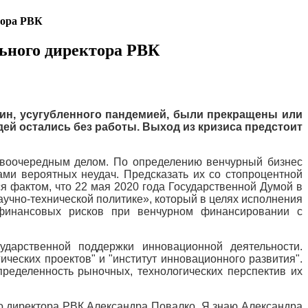
тора РВК
льного директора РВК
оин, усугубленного пандемией, были прекращены или
ей остались без работы. Выход из кризиса предстоит
ервоочередным делом. По определению венчурный бизнес
ми вероятных неудач. Предсказать их со стопроцентной
ся фактом, что 22 мая 2020 года Государственной Думой в
аучно-технической политике», который в целях исполнения
финансовых рисков при венчурном финансировании с
дарственной поддержки инновационной деятельности.
ческих проектов" и "институт инновационного развития".
ределенность рыночных, технологических перспектив их
о директора РВК Александра Повалко. Я знаю Александра