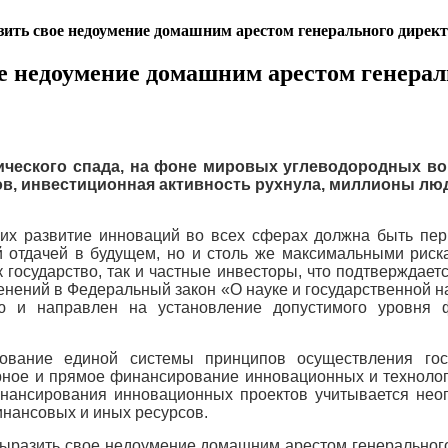
зить свое недоумение домашним арестом генерального дирек
ое недоумение домашним арестом генера
ического спада, на фоне мировых углеводородных в
, инвестиционная активность рухнула, миллионы люд
щих развитие инноваций во всех сферах должна быть п
 отдачей в будущем, но и столь же максимальными риска
государство, так и частные инвесторы, что подтверждает
нений в Федеральный закон «О науке и государственной н
ю и направлен на установление допустимого уровня 
ование единой системы принципов осуществления госу
урное и прямое финансирование инновационных и технологи
инансирования инновационных проектов учитывается неоп
инансовых и иных ресурсов.
 выразить свое недоумение домашним арестом генеральног