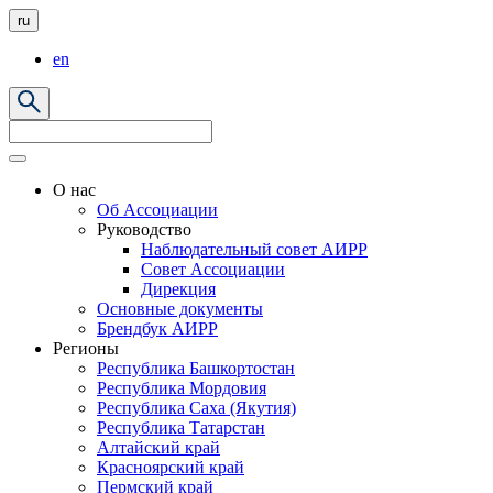
ru
en
О нас
Об Ассоциации
Руководство
Наблюдательный совет АИРР
Совет Ассоциации
Дирекция
Основные документы
Брендбук АИРР
Регионы
Республика Башкортостан
Республика Мордовия
Республика Саха (Якутия)
Республика Татарстан
Алтайский край
Красноярский край
Пермский край