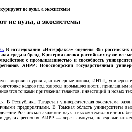
курируют не вузы, а экосистемы
т не вузы, а экосистемы
6.
В исследовании «Интерфакса» оценены 395 российских в
ьная среда и бренд. Критерии оценки российских вузов все м
модействие с промышленностью и способность университе
регионов АИРР: Новосибирский государственный универс
пусы мирового уровня, инженерные школы, ИНТЦ, университет
 подготовке кадров под запросы промышленности, прикладным ис
ановятся точками притяжения талантов, инвестиций и новых те
. В Республика Татарстан университетская экосистема разви
чными предприятиями. В Томская область университеты выст
тделение Российской академии наук и высокотехнологичного биз
 и в других регионах АИРР — через кампусы, передовые инж