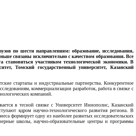
узов по шести направлениям: образование, исследования,
еньше связаны исключительно с качеством образования. Все
та становиться участником технологической экономики. В
итет, Томский государственный университет, Казанский
ские стартапы и индустриальные партнерства. Конкурентное
следованиям, коммерциализации разработок, работа в связке с
хнологических компаний.
вается в тесной связке с Университет Иннополис, Казанский
упают ядром научно-технологического развития региона. В
неса формирует одну из наиболее развитых исследовательских
енерные школы, научно-образовательные центры и программы