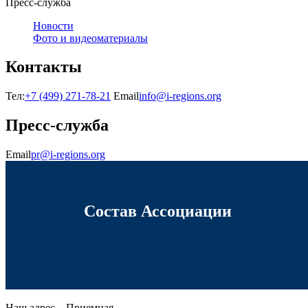
Пресс-служба
Новости
Фото и видеоматериалы
Контакты
Тел:
+7 (499) 271-78-21
Email
info@i-regions.org
Пресс-служба
Email
pr@i-regions.org
Состав Ассоциации
Наш адрес – Приемная