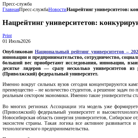
Пресс-служба
Главная
Пресс-служба
Новости
Нацрейтинг университетов: кон
Нацрейтинг университетов: конкурирую
Print
01
Июль
2026
Опубликован
Национальный рейтинг университетов – 202
инновации и предпринимательство, сотрудничество, социал
больший вес приобретают исследования, инновации, взаи
десятке лидеров — сразу несколько университетов из 
(Приволжский) федеральный университет.
Именно вокруг сильных вузов сегодня концентрируются кам
преимущество – не количество студентов, а решение задач по
реальным сектором экономики. Именно такие университеты ст
Во многих регионах Ассоциации эта модель уже формируется
(Приволжский) федеральный университет и высокотехнологи
Новосибирская область синергия университетов, Сибирское о
экосистем страны. Такая логика все активнее развивается
технологического предпринимательства.