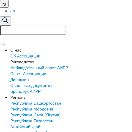
ru
en
О нас
Об Ассоциации
Руководство
Наблюдательный совет АИРР
Совет Ассоциации
Дирекция
Основные документы
Брендбук АИРР
Регионы
Республика Башкортостан
Республика Мордовия
Республика Саха (Якутия)
Республика Татарстан
Алтайский край