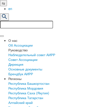
ru
en
О нас
Об Ассоциации
Руководство
Наблюдательный совет АИРР
Совет Ассоциации
Дирекция
Основные документы
Брендбук АИРР
Регионы
Республика Башкортостан
Республика Мордовия
Республика Саха (Якутия)
Республика Татарстан
Алтайский край