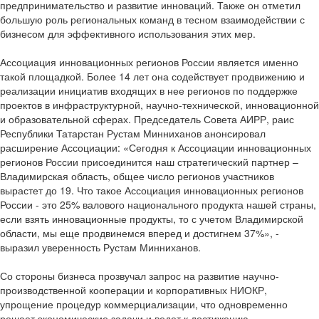
предпринимательство и развитие инноваций. Также он отметил
большую роль региональных команд в тесном взаимодействии с
бизнесом для эффективного использования этих мер.
Ассоциация инновационных регионов России является именно
такой площадкой. Более 14 лет она содействует продвижению и
реализации инициатив входящих в нее регионов по поддержке
проектов в инфраструктурной, научно-технической, инновационной
и образовательной сферах. Председатель Совета АИРР, раис
Республики Татарстан Рустам Минниханов анонсировал
расширение Ассоциации: «Сегодня к Ассоциации инновационных
регионов России присоединится наш стратегический партнер –
Владимирская область, общее число регионов участников
вырастет до 19. Что такое Ассоциация инновационных регионов
России - это 25% валового национального продукта нашей страны,
если взять инновационные продукты, то с учетом Владимирской
области, мы еще продвинемся вперед и достигнем 37%», -
выразил уверенность Рустам Минниханов.
Со стороны бизнеса прозвучал запрос на развитие научно-
производственной кооперации и корпоративных НИОКР,
упрощение процедур коммерциализации, что одновременно
решает экономические задачи и ведет к достижению