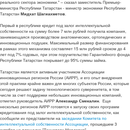
реального сектора экономики." – сказал заместитель Премьер-
министра Республики Татарстан - министр экономики Республики
Татарстан
Мидхат Шагиахметов
.
Первый в республике кредит под залог интеллектуальной
собственности на сумму более 7 млн рублей получила компания,
занимающаяся производством анатомических, ортопедических и
инновационных подушек. Максимальный размер финансирования
в рамках этого механизма составляет 15 млн рублей сроком до 4
лет под 7% годовых, при этом поручительство Гарантийного фонда
Республики Татарстан покрывает до 95% суммы займа.
Татарстан является активным участником Ассоциации
инновационных регионов России (АИРР), и его опыт внедрения
этой практики крайне важен для многих субъектов России, которые
сегодня решают задачу технологического суверенитета, в том
числе за счет поддержки небольших инновационных компаний,
отметил руководитель АИРР
Александр Смекалин
. Еще
несколько регионов АИРР готовятся к запуску своих программ
кредитования под залог интеллектуальной собственности, как
сообщили их представители на
заседании Комитета по
интеллектуальной собственности Ассоциации
, прошедшем 3
октября на площадке "Технопарк-Мордовия".