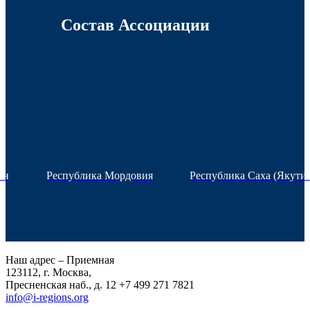
Состав Ассоциации
ан
Республика Мордовия
Республика Саха (Якутия
Наш адрес – Приемная
123112, г. Москва,
Пресненская наб., д. 12
+7 499 271 7821
info@i-regions.org