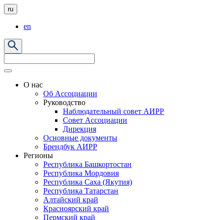
ru
en
О нас
Об Ассоциации
Руководство
Наблюдательный совет АИРР
Совет Ассоциации
Дирекция
Основные документы
Брендбук АИРР
Регионы
Республика Башкортостан
Республика Мордовия
Республика Саха (Якутия)
Республика Татарстан
Алтайский край
Красноярский край
Пермский край