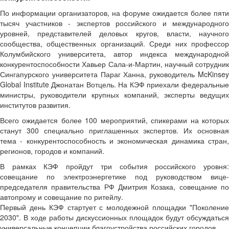
По информации организаторов, на форуме ожидается более пяти
тысяч участников - экспертов российского и международного
уровней, представителей деловых кругов, власти, научного
сообщества, общественных организаций. Среди них профессор
Колумбийского университета, автор индекса международной
конкурентоспособности Хавьер Сала-и-Мартин, научный сотрудник
Сингапурского университета Параг Ханна, руководитель McKinsey
Global Institute Джонатан Вотцель. На КЭФ приехали федеральные
министры, руководители крупных компаний, эксперты ведущих
институтов развития.
Всего ожидается более 100 мероприятий, спикерами на которых
станут 300 специально приглашенных экспертов. Их основная
тема - конкурентоспособность и экономическая динамика стран,
регионов, городов и компаний.
В рамках КЭФ пройдут три события российского уровня:
совещание по электроэнергетике под руководством вице-
председателя правительства РФ Дмитрия Козака, совещание по
автопрому и совещание по ритейлу.
Первый день КЭФ стартует с молодежной площадки "Поколение
2030". В ходе работы дискуссионных площадок будут обсуждаться
универсальные концепции благоустройства российских городов.