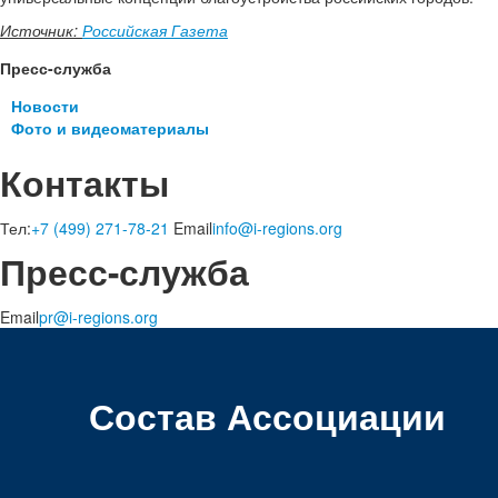
Источник:
Российская Газета
Пресс-служба
Новости
Фото и видеоматериалы
Контакты
Тел:
+7 (499) 271-78-21
Email
info@i-regions.org
Пресс-служба
Email
pr@i-regions.org
Состав Ассоциации