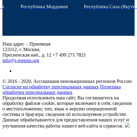
ан
Республика Мордовия
Республика Саха (Якутия
Наш адрес – Приемная
123112, г. Москва,
Пресненская наб., д. 12
+7 499 271 7821
info@i-regions.org
© 2016 - 2020, Ассоциация инновационных регионов России
Согласие на обработку персональных данных
Политика
обработки персональных данных
Продолжая использовать наш сайт, Вы соглашаетесь на
обработку файлов cookie, которые включают в себя: сведения
о местоположении; тип, язык и версию операционной
системы и браузера; сведения об используемом устройстве.
Данные обрабатываются для предоставления наших услуг и
улучшения качества работы нашего веб-сайта и сервисов.